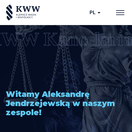
arrow_drop_down
PL
Witamy Aleksandrę
Jendrzejewską w naszym
zespole!