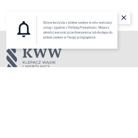
clear
notifications_none
Strona korzysta z plików cookies w celu realizacji
usług i zgodnie z Polityką Prywatności. Możesz
określić warunki przechowywania lub dostępu do
plików cookies w Twojej przeglądarce.
KWW to zespół kilkunastu doświadczonych prawników wielu specjalizacji
gotowych wspierać Twój biznes. Działamy profesjonalnie i skutecznie od
ponad 20 lat.
O nas
Oferta
Biznes
Compliance
E-commerce
Nowe Technologie