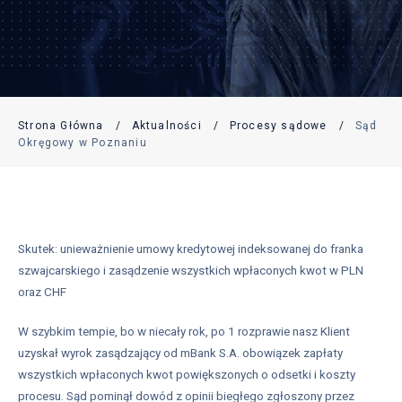
Strona Główna
/
Aktualności
/
Procesy sądowe
/
Sąd
Okręgowy w Poznaniu
Skutek: unieważnienie umowy kredytowej indeksowanej do franka
szwajcarskiego i zasądzenie wszystkich wpłaconych kwot w PLN
oraz CHF
W szybkim tempie, bo w niecały rok, po 1 rozprawie nasz Klient
uzyskał wyrok zasądzający od mBank S.A. obowiązek zapłaty
wszystkich wpłaconych kwot powiększonych o odsetki i koszty
procesu. Sąd pominął dowód z opinii biegłego zgłoszony przez