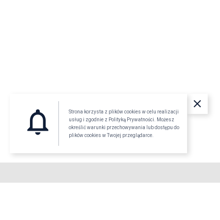
clear
notifications_none
Strona korzysta z plików cookies w celu realizacji
usług i zgodnie z Polityką Prywatności. Możesz
określić warunki przechowywania lub dostępu do
plików cookies w Twojej przeglądarce.